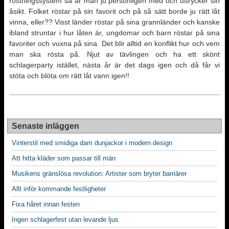
röstningssystem så är man ju personligen med och uttrycker sin
åsikt. Folket röstar på sin favorit och på så sätt borde ju rätt låt
vinna, eller?? Visst länder röstar på sina grannländer och kanske
ibland struntar i hur låten är, ungdomar och barn röstar på sina
favoriter och vuxna på sina. Det blir alltid en konflikt hur och vem
man ska rösta på. Njut av tävlingen och ha ett skönt
schlagerparty istället, nästa år är det dags igen och då får vi
stöta och blöta om rätt låt vann igen!!
Senaste inläggen
Vinterstil med smidiga dam dunjackor i modern design
Att hitta kläder som passar till män
Musikens gränslösa revolution: Artister som bryter barriärer
Allt inför kommande festligheter
Fixa håret innan festen
Ingen schlagerfest utan levande ljus