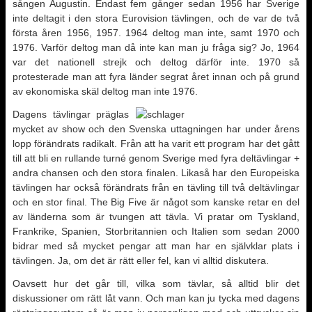
sången Augustin. Endast fem gånger sedan 1956 har Sverige
inte deltagit i den stora Eurovision tävlingen, och de var de två
första åren 1956, 1957. 1964 deltog man inte, samt 1970 och
1976. Varför deltog man då inte kan man ju fråga sig? Jo, 1964
var det nationell strejk och deltog därför inte. 1970 så
protesterade man att fyra länder segrat året innan och på grund
av ekonomiska skäl deltog man inte 1976.
Dagens tävlingar präglas
mycket av show och den Svenska uttagningen har under årens
lopp förändrats radikalt. Från att ha varit ett program har det gått
till att bli en rullande turné genom Sverige med fyra deltävlingar +
andra chansen och den stora finalen. Likaså har den Europeiska
tävlingen har också förändrats från en tävling till två deltävlingar
och en stor final. The Big Five är något som kanske retar en del
av länderna som är tvungen att tävla. Vi pratar om Tyskland,
Frankrike, Spanien, Storbritannien och Italien som sedan 2000
bidrar med så mycket pengar att man har en självklar plats i
tävlingen. Ja, om det är rätt eller fel, kan vi alltid diskutera.
Oavsett hur det går till, vilka som tävlar, så alltid blir det
diskussioner om rätt låt vann. Och man kan ju tycka med dagens